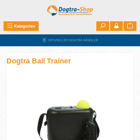
Zum Hauptinhalt springen
War
Kategorien
OFFIZIELLER DOGTRA HÄNDLER
Dogtra Ball Trainer
Bildergalerie überspringen