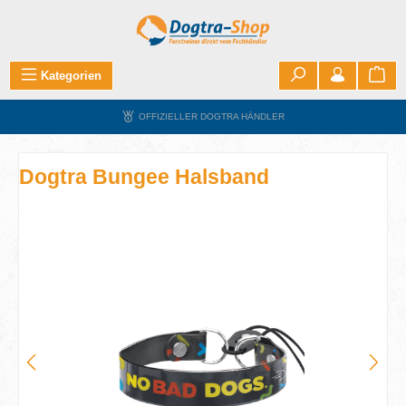
Zum Hauptinhalt springen
War
Kategorien
OFFIZIELLER DOGTRA HÄNDLER
Dogtra Bungee Halsband
Bildergalerie überspringen