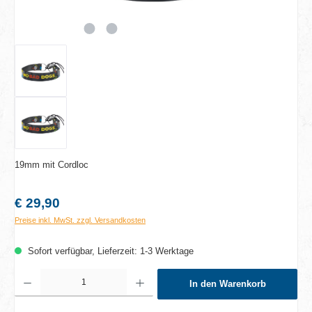
19mm mit Cordloc
Regulärer Preis:
€ 29,90
Preise inkl. MwSt. zzgl. Versandkosten
Sofort verfügbar, Lieferzeit: 1-3 Werktage
Produkt Anzahl: Gib den gewünschten Wert ein oder benutze die Schaltflächen um die A
In den Warenkorb