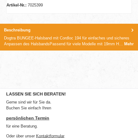
Artikel-Nr.:
7025399
Beschreibung
Dogtra BUNGEE-Halsband mit Cordloc 194 für einfaches und sicheres
Anpassen des HalsbandsPassend für viele Modelle mit 19mm H…
Mehr
LASSEN SIE SICH BERATEN!
Gerne sind wir für Sie da.
Buchen Sie einfach Ihren
persönlichen Termin
für eine Beratung.
Oder über unser
Kontaktformular
.