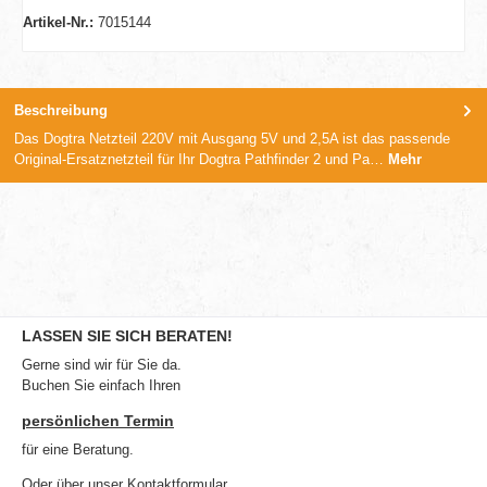
Artikel-Nr.:
7015144
Beschreibung
Das Dogtra Netzteil 220V mit Ausgang 5V und 2,5A ist das passende
Original-Ersatznetzteil für Ihr Dogtra Pathfinder 2 und Pa…
Mehr
LASSEN SIE SICH BERATEN!
Gerne sind wir für Sie da.
Buchen Sie einfach Ihren
persönlichen Termin
für eine Beratung.
Oder über unser
Kontaktformular
.