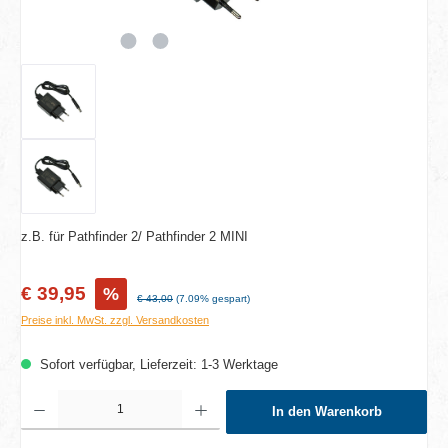
z.B. für Pathfinder 2/ Pathfinder 2 MINI
Verkaufspreis:
€ 39,95
%
Regulärer Preis:
€ 43,00
(7.09% gespart)
Preise inkl. MwSt. zzgl. Versandkosten
Sofort verfügbar, Lieferzeit: 1-3 Werktage
Produkt Anzahl: Gib den gewünschten Wert ein oder benutze die Schaltflächen um die A
In den Warenkorb