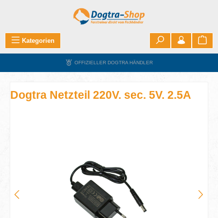
Zum Hauptinhalt springen
War
Kategorien
OFFIZIELLER DOGTRA HÄNDLER
Dogtra Netzteil 220V. sec. 5V. 2.5A
Bildergalerie überspringen