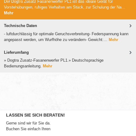
Der Dogtra Zusatz Fasanenwerfer PL1 ist das ideale Gerät für
Vorstehübungen, ruhiges Verhalten am Stück, zur Schulung der Na…
Mehr
Technische Daten
- luftdurchlässig für optimale Geruchsverbreitung- Federspannung kann
angepasst werden, um Wurfhöhe zu verändern- Gewicht:…
Mehr
Lieferumfang
» Dogtra Zusatz-Fasanenwerfer PL1.» Deutschsprachige
Bedienungsanleitung.
Mehr
LASSEN SIE SICH BERATEN!
Gerne sind wir für Sie da.
Buchen Sie einfach Ihren