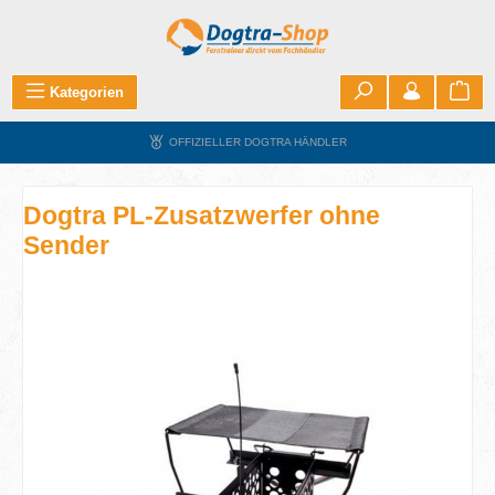
Zum Hauptinhalt springen
War
Kategorien
OFFIZIELLER DOGTRA HÄNDLER
Dogtra PL-Zusatzwerfer ohne
Sender
Bildergalerie überspringen