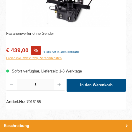
Fasanenwerfer ohne Sender
Verkaufspreis:
€ 439,00
%
Regulärer Preis:
€ 458,00
(4.15% gespart)
Preise inkl. MwSt. zzgl. Versandkosten
Sofort verfügbar, Lieferzeit: 1-3 Werktage
Produkt Anzahl: Gib den gewünschten Wert ein oder benutze die Schaltflächen um die A
In den Warenkorb
Artikel-Nr.:
7016155
Beschreibung