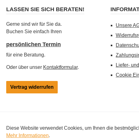
LASSEN SIE SICH BERATEN!
INFORMA
Gerne sind wir für Sie da.
Unsere A
Buchen Sie einfach Ihren
Widerrufsr
persönlichen Termin
Datenschu
für eine Beratung.
Zahlungsi
Liefer- un
Oder über unser
Kontaktformular
.
Cookie Ei
Vertrag widerrufen
Alle Preise inkl. gesetzl. Mehrwertsteuer zzgl.
Versandkosten
, 
Diese Website verwendet Cookies, um Ihnen die bestmögliche
Änderungen vorbehalten. Hinweis: Besitz und Verwendung von Elekt
Mehr Informationen
.