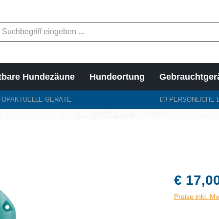
tbare Hundezäune
Hundeortung
Gebrauchtger
TOPAKTUELLE GERÄTE
PERSÖNLICHE 
Regulärer Pr
€ 17,0
Preise inkl. M