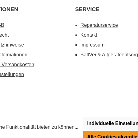
TIONEN
SERVICE
GB
Reparaturservice
echt
Kontakt
tzhinweise
Impressum
nformationen
BattVer & Altgeräteentsor
d Versandkosten
nstellungen
Individuelle Einstell
wenn nicht anders angegeben. Preise vor dem Login werden in Euro (DE
 Funktionalität bieten zu können...
roimpuls-Geräten (Strom-Trainer) kann regional reglementiert sein. Bi
Alle Cookies akzeptie