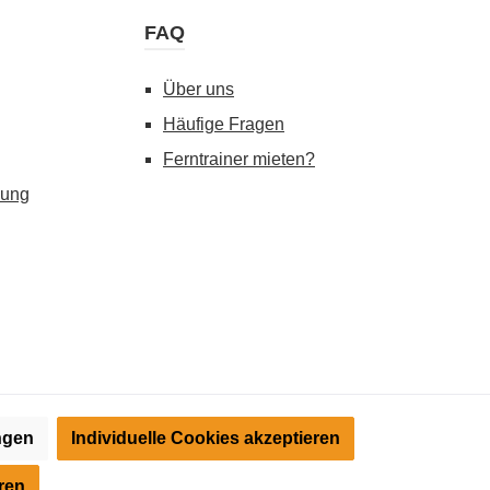
FAQ
Über uns
Häufige Fragen
Ferntrainer mieten?
gung
ungen
Individuelle Cookies akzeptieren
) angezeigt. Streichpreise = UVP-Preise. Abbildungen ähnlich.
tte informieren Sie sich vor der Nutzung über die Zulässigkeit in
ren