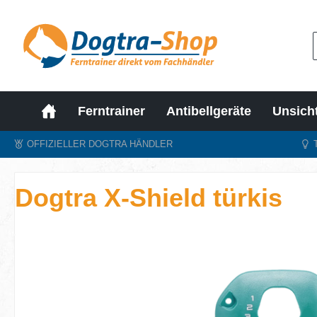
m Hauptinhalt springen
Zur Suche springen
Zur Hauptnavigation springen
Ferntrainer
Antibellgeräte
Unsich
OFFIZIELLER DOGTRA HÄNDLER
Dogtra X-Shield türkis
Bildergalerie überspringen