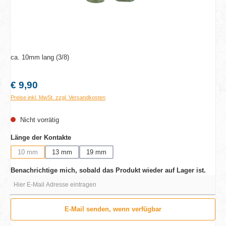
ca. 10mm lang (3/8)
Regulärer Preis:
€ 9,90
Preise inkl. MwSt. zzgl. Versandkosten
Nicht vorrätig
auswählen
Länge der Kontakte
10 mm
13 mm
19 mm
(Diese Option ist zurzeit nicht verfügbar.)
Benachrichtige mich, sobald das Produkt wieder auf Lager ist.
Hier E-Mail Adresse eintragen
E-Mail senden, wenn verfügbar