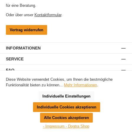
für eine Beratung.
Oder über unser
Kontaktformular
.
Vertrag widerrufen
INFORMATIONEN
SERVICE
FAQ
Diese Website verwendet Cookies, um Ihnen die bestmögliche
Funktionalität bieten zu können...
Mehr Informationen
.
Ferntrainer
Antibellgeräte
Unsichtbare Hundezäune
Hundeortung
Gebrauchtgeräte
Zubehör
Ersatzteile
BERATUNG
Individuelle Einstellungen
Alle Preise inkl. gesetzl. Mehrwertsteuer zzgl.
Versandkosten
, wenn nicht anders
Individuelle Cookies akzeptieren
angegeben. Preise vor dem Login werden in Euro (DE) angezeigt. Streichpreise =
UVP-Preise. Abbildungen ähnlich. Änderungen vorbehalten. Hinweis: Besitz und
Alle Cookies akzeptieren
Verwendung von Elektroimpuls-Geräten (Strom-Trainer) kann regional reglementiert
sein. Bitte informieren Sie sich vor der Nutzung über die Zulässigkeit in Ihrer Region.
- Impressum - Dogtra Shop
© 2026 Dogtra-Shop - Alle Rechte vorbehalten. Theme by
ThemeWare®