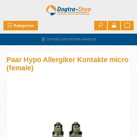
Zum Hauptinhalt springen
War
Kategorien
OFFIZIELLER DOGTRA HÄNDLER
Paar Hypo Allergiker Kontakte micro
(female)
Bildergalerie überspringen